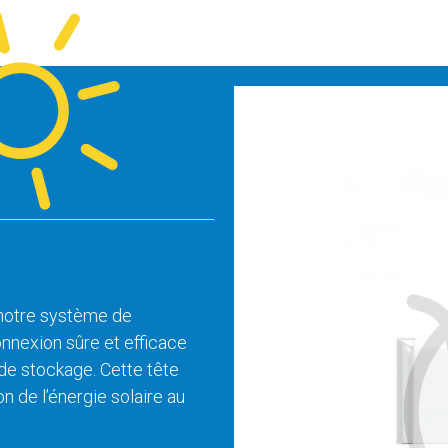
 notre système de
nnexion sûre et efficace
 de stockage. Cette tête
on de l’énergie solaire au