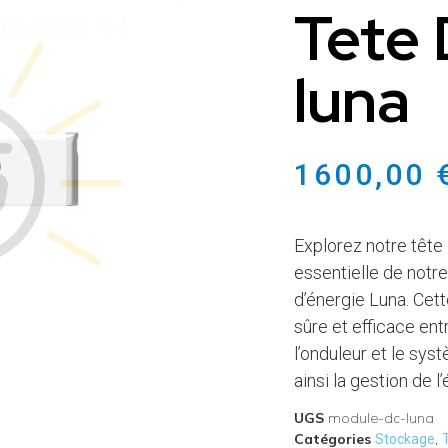
Tete
luna
1600,00
Explorez notre têt
essentielle de not
d’énergie Luna. Cet
sûre et efficace ent
l’onduleur et le sy
ainsi la gestion de l’
UGS
module-dc-luna
Catégories
,
Stockage