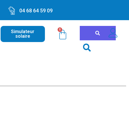
04 68 64 59 09
0
Simulateur
solaire