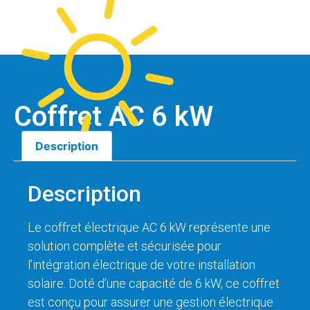
Coffret AC 6 kW
Description
Description
Le coffret électrique AC 6 kW représente une
solution complète et sécurisée pour
l’intégration électrique de votre installation
solaire. Doté d’une capacité de 6 kW, ce coffret
est conçu pour assurer une gestion électrique