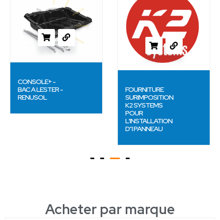
CONSOLE+ -
BAC A LESTER -
FOURNITURE
RENUSOL
SURIMPOSITION
K2 SYSTEMS
POUR
L'INSTALLATION
D'1 PANNEAU
Acheter par marque